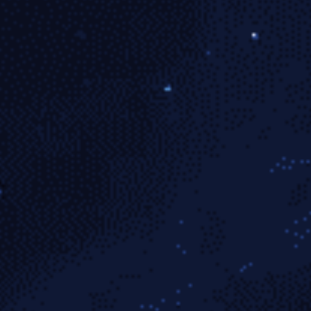
奥运专属页面上线。
赛事通知机制增强。
2021年3月10日 · v4.6.1
首页动效优化。
修复偶发闪退问题。
2019 年
2019年11月3日 · v2.3.4
上线赛事回顾模块。
简化登录流程。