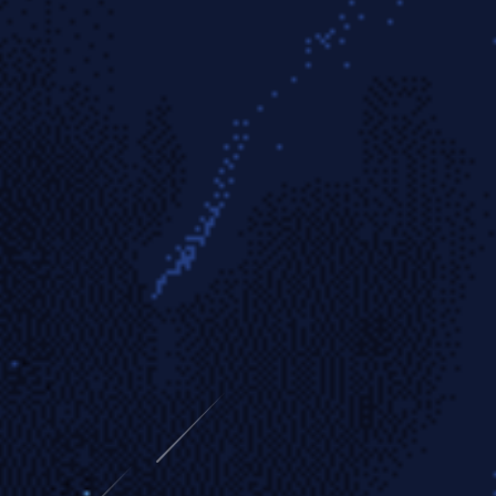
2025 年
2025年6月12日 · v6.1.2
新增“赛事快报”弹窗提醒。
推荐算法优化，提升相关性。
夜间模式下字体显示修复。
2025年3月8日 · v6.0.0
整体架构升级，引入动态赛事引擎。
视觉焕新，体验更清爽。
2023 年