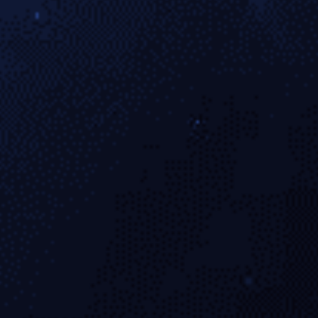
升产品体验。
【不卡顿】