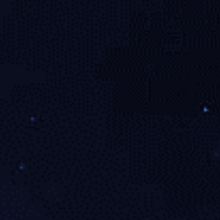
，不
即使用流量看高清直播也不会
不敷
卡，新利·体育(中国)官方网站-登
录入口 在网络优化这块做得不
错。
【跨设备流畅】
据、
家里电视、手机、平板都试过，
齐，
同账号同步没问题，体验一致性
很高。