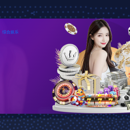
极速响应
体育(中国)官方网站-登录入
据流，为每一位体育爱好者提
群互动
、评论、参与话题