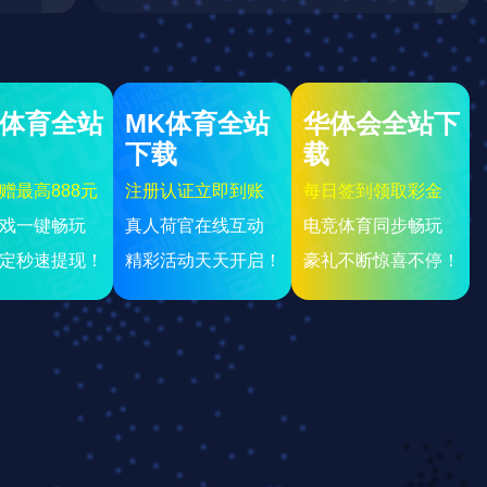
障数据在新利·体育(中国)官方网站-登录入口体系中传
性。
配日志溯源功能，协助事后安全验证与应急响应。
时分析处理，防止可疑操作对平台正常秩序造成干
档