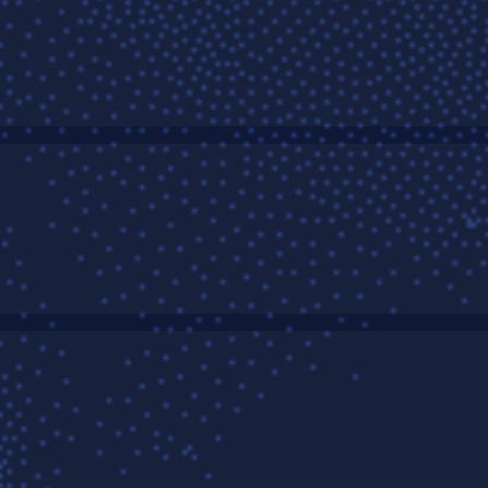
安全流程层级
访问身份控制
采用IP定位、设备识
线。
通信加密协议