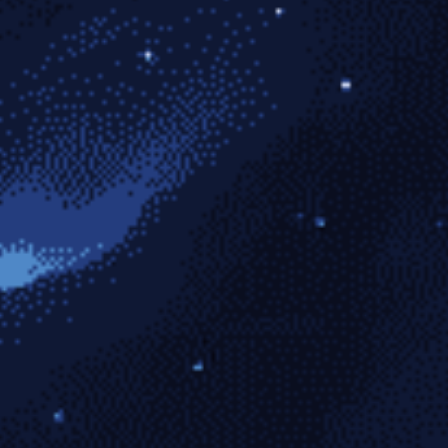
2019年6月18日 · v2.2.1
支持欧洲杯赛程展示。
提升老机型兼容性。
未来我们将
【更新快】
【系