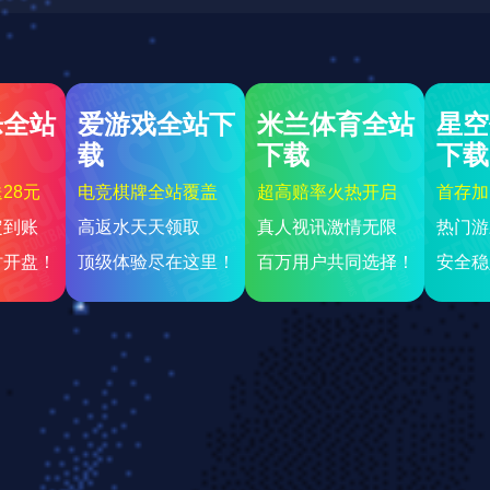
全站部署TLS协议，保
输过程的完整性与保密
行为审计机制
记录关键行为轨迹，搭
实时异常拦截
系统对异常请求进行即
扰。
新利体育官网 · 版本更新历史归