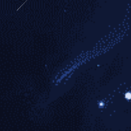
2023年8月29日 · v5.2.7
新增热门话题聚合区。
直播性能进一步增强。
2023年1月15日 · v5.1.0
自动深色模式上线。
个性推荐模型优化。
2021 年
2021年7月28日 · v4.7.2