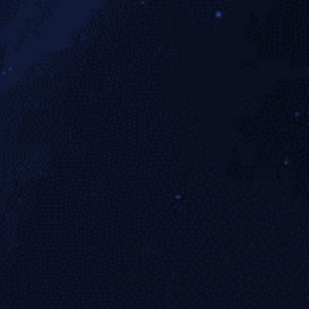
荣誉与成就
网 在多个国际赛事科技平台评比中脱颖而出，持续提升安全性
数据合规卓越平台
平台顺利通过 GDPR 与 ISO 多项认证，建立技术