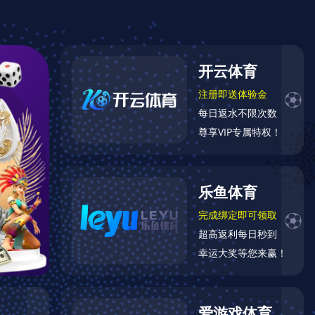
App
公司
体育
注册入口
简介
快讯
使用即代表您接受所有条款。