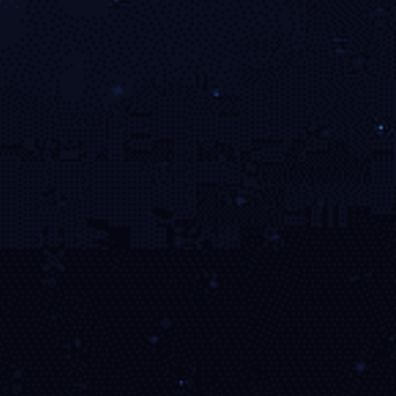
续访率连续三年领先，综合评分稳定保持高位。
新利体育官网
新利体育官网官方网站提供综合娱乐与体育服务，涵盖足
、篮球、电竞等赛事资讯、数据分析及互动游戏体验。支
持网页版与移动端访问，提供手机版、app下载、登录入
、官方网站、网页版、平台、网址、地址、注册、娱乐入
，方便用户实时获取赛事动态和参与互动娱乐。平台持续
化体验与稳定性，致力于打造多端统一的体育资讯与娱乐
服务平台。