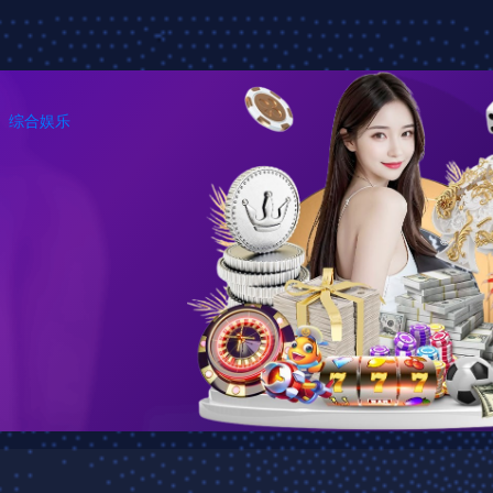
用户使用协议
版本号：v1.0 ｜ 最近更新：2025年7月
供的任何服务之前，请务必阅读并理解本协议内容。访问、注册、浏览或