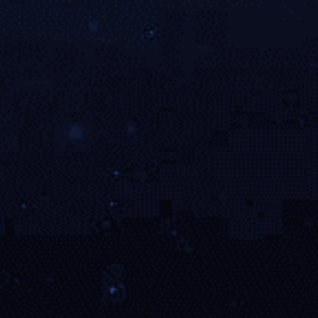
安全新标准。
联系我们
柳州市城中区桂中大道33号
support@httpsport.com
球
口
口
优