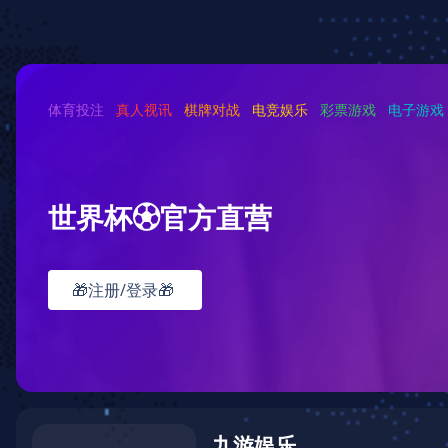
一、协议的接受
在您开始使用新利体育官网平台提
二、账户注册与使用