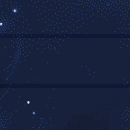
新的个人信息。
信息，若因自身原因造成账户被盗用，本平台不承担责任。
禁出借、转让或共享。
热门资讯、用户讨论等功能，相关服务会根据新利·体育(中国)官方网站
下行为：
误导性的内容
产权和隐私）
行
推广行为